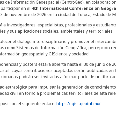
ias de Información Geoespacial (CentroGeo), en colaboració
 participar en el
4th International Conference on Geogra
l 13 de noviembre de 2026 en la ciudad de Toluca, Estado de M
 a investigadores, especialistas, profesionales y estudiante
les y sus aplicaciones sociales, ambientales y territoriales.
alecer el diálogo interdisciplinario y promover el intercambi
eas como Sistemas de Información Geográfica, percepción re
 información geoespacial y GIScience y sociedad.
 ponencias y posters estará abierta hasta el 30 de junio de
artel, cuyas contribuciones aceptadas serán publicadas en 
cionadas podrán ser invitadas a formar parte de un libro a
d estratégica para impulsar la generación de conocimiento 
edad civil en torno a problemáticas territoriales de alta rele
posición el siguiente enlace:
https://igisc.geoint.mx/