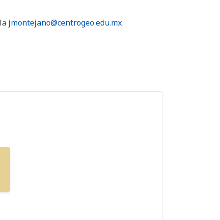
lla
jmontejano@centrogeo.edu.mx