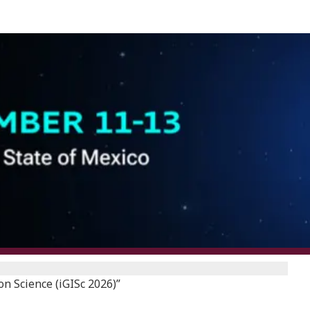
n Science (iGISc 2026)”