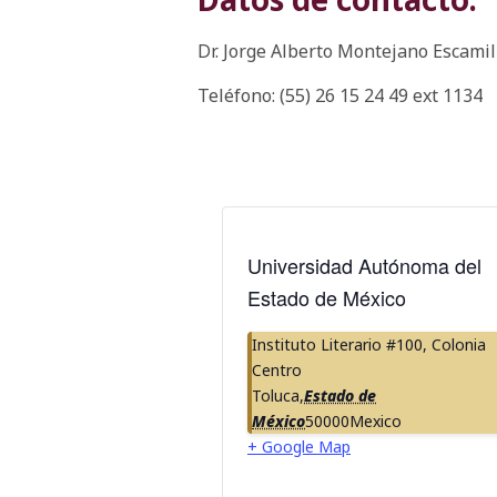
Dr. Jorge Alberto Montejano Escami
Teléfono: (55) 26 15 24 49 ext 1134
Universidad Autónoma del
Estado de México
Instituto Literario #100, Colonia
Centro
Toluca
,
Estado de
México
50000
Mexico
+ Google Map