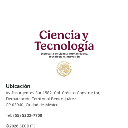
d
c
e
e
i
n
E
ó
t
v
d
o
e
e
n
s
t
v
o
i
Ubicación
Av. Insurgentes Sur 1582, Col. Crédito Constructor,
s
Demarcación Territorial Benito Juárez.
CP 03940, Ciudad de México.
t
Tel:
(55) 5322-7700
a
©
2026
SECIHTI