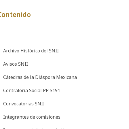
Contenido
Sistema Nacional
de Investigadoras
e Investigadores
Archivo Histórico del SNII
Avisos SNII
Cátedras de la Diáspora Mexicana
Contraloría Social PP S191
Convocatorias SNII
Integrantes de comisiones