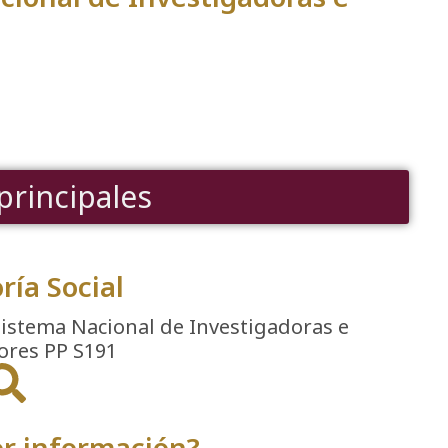
principales
ría Social​
Sistema Nacional de Investigadoras e
ores PP S191
or información?